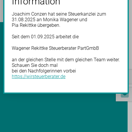
Information
Joachim Conzen hat seine Steuerkanzlei zum
31.08.2025 an Monika Wagener und
Pia Rekittke übergeben.
Wirtschaftsprüfer/Steuerberater
Seit dem 01.09.2025 arbeitet die
Dipl.-Kfm. Joachim Conzen
Wagener Rekittke Steuerberater PartGmbB
Saarner Straße 131, 45481 Mülheim an der
Ruhr
an der gleichen Stelle mit dem gleichen Team weiter.
Schauen Sie doch mal
bei den Nachfolgerinnen vorbei
Telefon:
0208 / 43 76 40
https://wirsteuerberater.de
Fax:
0208 / 41 11 14
E-Mail:
info@conzen.org